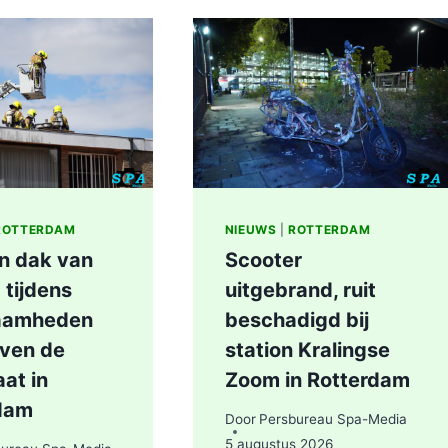
STEEKINCIDENT
CENTRUM
ROTTERDAM
KAREL
DOORMANSTRAAT
IN
ROTTERDAM
ROTTERDAM
NIEUWS
|
ROTTERDAM
in dak van
Scooter
 tijdens
uitgebrand, ruit
aamheden
beschadigd bij
even de
station Kralingse
at in
Zoom in Rotterdam
dam
Door
Persbureau Spa-Media
5 augustus 2026