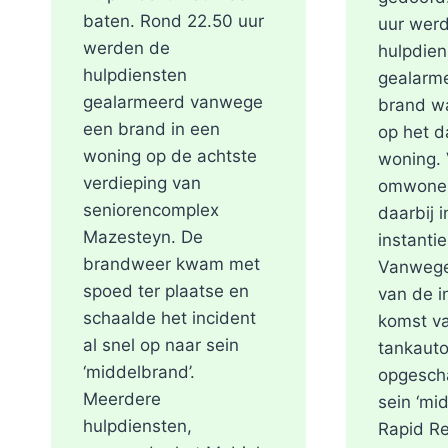
baten. Rond 22.50 uur
uur wer
werden de
hulpdien
hulpdiensten
gealarm
gealarmeerd vanwege
brand w
een brand in een
op het d
woning op de achtste
woning.
verdieping van
omwone
seniorencomplex
daarbij i
Mazesteyn. De
instantie
brandweer kwam met
Vanwege
spoed ter plaatse en
van de i
schaalde het incident
komst v
al snel op naar sein
tankaut
‘middelbrand’.
opgescha
Meerdere
sein ‘mi
hulpdiensten,
Rapid R