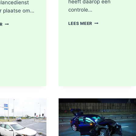
heeft daarop een
lancedienst
controle…
r plaatse om…
SCOOTER
BRAND
LEES MEER
ER
UITGEBRAND,
IN
RUIT
DAK
BESCHADIGD
VAN
BIJ
WONING
STATION
TIJDENS
KRALINGSE
WERKZAAMHEDEN
ZOOM
AAN
IN
LIEVEN
ROTTERDAM
DE
KEYSTRAAT
IN
ROTTERDAM