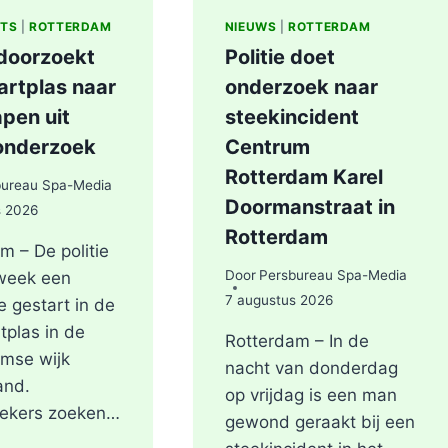
ITS
|
ROTTERDAM
NIEUWS
|
ROTTERDAM
 doorzoekt
Politie doet
artplas naar
onderzoek naar
pen uit
steekincident
onderzoek
Centrum
Rotterdam Karel
bureau Spa-Media
Doormanstraat in
s 2026
Rotterdam
m – De politie
Door
Persbureau Spa-Media
 week een
7 augustus 2026
e gestart in de
tplas in de
Rotterdam – In de
mse wijk
nacht van donderdag
and.
op vrijdag is een man
ekers zoeken…
gewond geraakt bij een