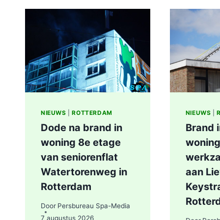
NIEUWS
|
ROTTERDAM
NIEUWS
|
Dode na brand in
Brand 
woning 8e etage
woning
van seniorenflat
werkz
Watertorenweg in
aan Li
Rotterdam
Keystra
Rotter
Door
Persbureau Spa-Media
7 augustus 2026