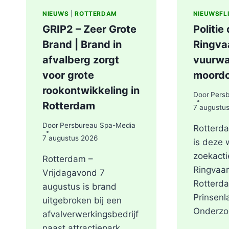
NIEUWS
|
ROTTERDAM
NIEUWSFL
GRIP2 – Zeer Grote
Politie
Brand | Brand in
Ringva
afvalberg zorgt
vuurwa
voor grote
moord
rookontwikkeling in
Door
Pers
Rotterdam
7 augustu
Door
Persbureau Spa-Media
Rotterda
7 augustus 2026
is deze
zoekacti
Rotterdam –
Ringvaar
Vrijdagavond 7
Rotterda
augustus is brand
Prinsenl
uitgebroken bij een
Onderzo
afvalverwerkingsbedrijf
naast attractiepark