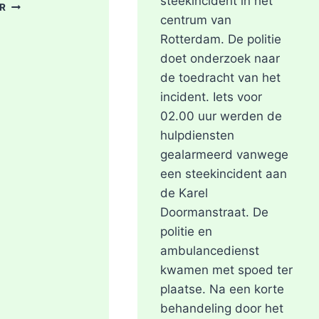
steekincident in het
POLITIE
ER
DOORZOEKT
centrum van
RINGVAARTPLAS
Rotterdam. De politie
NAAR
doet onderzoek naar
VUURWAPEN
de toedracht van het
UIT
MOORDONDERZOEK
incident. Iets voor
02.00 uur werden de
hulpdiensten
gealarmeerd vanwege
een steekincident aan
de Karel
Doormanstraat. De
politie en
ambulancedienst
kwamen met spoed ter
plaatse. Na een korte
behandeling door het