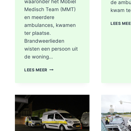
waaronder het Mobiel
de ambu
Medisch Team (MMT)
kwam te
en meerdere
LEES ME
ambulances, kwamen
ter plaatse.
Brandweerlieden
wisten een persoon uit
de woning…
DODE
LEES MEER
NA
BRAND
IN
WONING
8E
ETAGE
VAN
SENIORENFLAT
WATERTORENWEG
IN