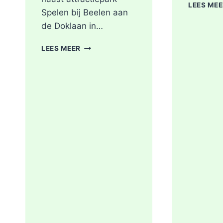
LEES ME
Spelen bij Beelen aan
de Doklaan in…
GRIP2
LEES MEER
–
ZEER
GROTE
BRAND
|
BRAND
IN
AFVALBERG
ZORGT
VOOR
GROTE
ROOKONTWIKKELING
IN
ROTTERDAM