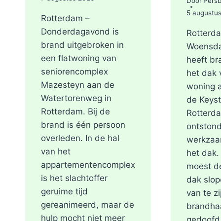
Door
Pers
5 augustu
Rotterdam –
Donderdagavond is
Rotterd
brand uitgebroken in
Woensd
een flatwoning van
heeft br
seniorencomplex
het dak 
Mazesteyn aan de
woning 
Watertorenweg in
de Keyst
Rotterdam. Bij de
Rotterd
brand is één persoon
ontstond
overleden. In de hal
werkzaa
van het
het dak
appartementencomplex
moest de
is het slachtoffer
dak slop
geruime tijd
van te zi
gereanimeerd, maar de
brandha
hulp mocht niet meer
gedoofd