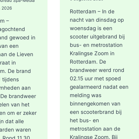
bureau Spa-Media
s 2026
Rotterdam – In de
nacht van dinsdag op
am –
woensdag is een
agochtend
scooter uitgebrand bij
and gewoed in
bus- en metrostation
van een
Kralingse Zoom in
aan de Lieven
Rotterdam. De
raat in
brandweer werd rond
am. De brand
02.15 uur met spoed
 tijdens
gealarmeerd nadat een
mheden aan
melding was
. De brandweer
binnengekomen van
len van het
een scooterbrand bij
en om er zeker
het bus- en
jn dat alle
metrostation aan de
arden waren
Kralingse Zoom. Bij
. Rond 11.30