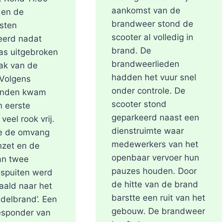
aankomst van de
den de
brandweer stond de
sten
scooter al volledig in
eerd nadat
brand. De
as uitgebroken
brandweerlieden
ak van de
hadden het vuur snel
 Volgens
onder controle. De
nden kwam
scooter stond
n eerste
geparkeerd naast een
 veel rook vrij.
dienstruimte waar
 de omvang
medewerkers van het
nzet en de
openbaar vervoer hun
an twee
pauzes houden. Door
ospuiten werd
de hitte van de brand
ald naar het
barstte een ruit van het
ddelbrand’. Een
gebouw. De brandweer
esponder van