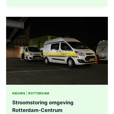
UITGEBRAND,
RUIT
BESCHADIGD
BIJ
STATION
KRALINGSE
ZOOM
IN
ROTTERDAM
NIEUWS
|
ROTTERDAM
Stroomstoring omgeving
Rotterdam-Centrum