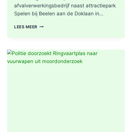
afvalverwerkingsbedrijf naast attractiepark
Spelen bij Beelen aan de Doklaan in…
GRIP2
LEES MEER
–
ZEER
GROTE
BRAND
|
BRAND
IN
AFVALBERG
ZORGT
VOOR
GROTE
ROOKONTWIKKELING
IN
ROTTERDAM