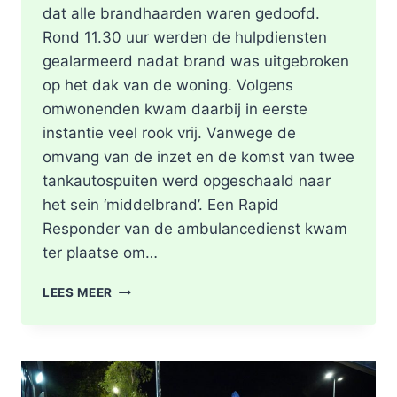
dat alle brandhaarden waren gedoofd.
Rond 11.30 uur werden de hulpdiensten
gealarmeerd nadat brand was uitgebroken
op het dak van de woning. Volgens
omwonenden kwam daarbij in eerste
instantie veel rook vrij. Vanwege de
omvang van de inzet en de komst van twee
tankautospuiten werd opgeschaald naar
het sein ‘middelbrand’. Een Rapid
Responder van de ambulancedienst kwam
ter plaatse om…
BRAND
LEES MEER
IN
DAK
VAN
WONING
TIJDENS