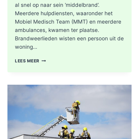
al snel op naar sein ‘middelbrand’.
Meerdere hulpdiensten, waaronder het
Mobiel Medisch Team (MMT) en meerdere
ambulances, kwamen ter plaatse.
Brandweerlieden wisten een persoon uit de
woning…
DODE
LEES MEER
NA
BRAND
IN
WONING
8E
ETAGE
VAN
SENIORENFLAT
WATERTORENWEG
IN
ROTTERDAM