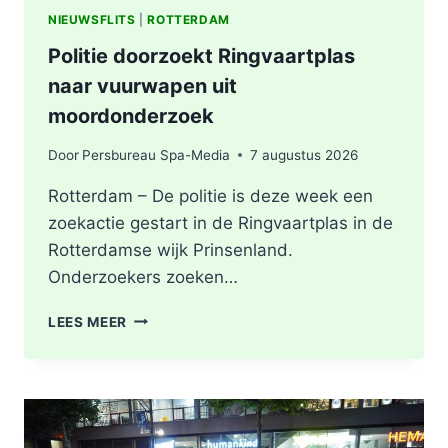
NIEUWSFLITS
|
ROTTERDAM
Politie doorzoekt Ringvaartplas
naar vuurwapen uit
moordonderzoek
Door
Persbureau Spa-Media
7 augustus 2026
Rotterdam – De politie is deze week een
zoekactie gestart in de Ringvaartplas in de
Rotterdamse wijk Prinsenland.
Onderzoekers zoeken…
POLITIE
LEES MEER
DOORZOEKT
RINGVAARTPLAS
NAAR
VUURWAPEN
UIT
MOORDONDERZOEK