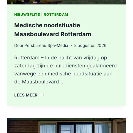
NIEUWSFLITS
|
ROTTERDAM
Medische noodsituatie
Maasboulevard Rotterdam
Door
Persbureau Spa-Media
8 augustus 2026
Rotterdam – In de nacht van vrijdag op
zaterdag zijn de hulpdiensten gealarmeerd
vanwege een medische noodsituatie aan
de Maasboulevard…
MEDISCHE
LEES MEER
NOODSITUATIE
MAASBOULEVARD
ROTTERDAM