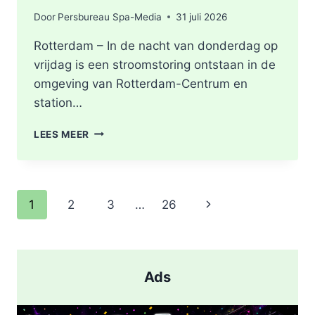
Door
Persbureau Spa-Media
31 juli 2026
Rotterdam – In de nacht van donderdag op
vrijdag is een stroomstoring ontstaan in de
omgeving van Rotterdam-Centrum en
station…
STROOMSTORING
LEES MEER
OMGEVING
ROTTERDAM-
CENTRUM
Paginanavigatie
Volgende
1
2
3
…
26
pagina
Ads