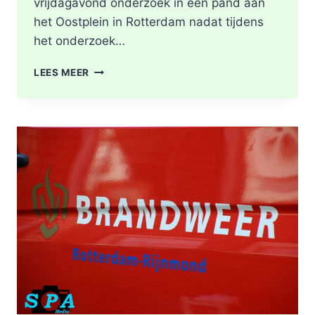
vrijdagavond onderzoek in een pand aan
het Oostplein in Rotterdam nadat tijdens
het onderzoek…
BRANDGERUCHT
LEES MEER
LEIDT
TOT
ONTDEKKING
VAN
DRUGSLAB
IN
WONING
OOSTPLEIN
IN
ROTTERDAM