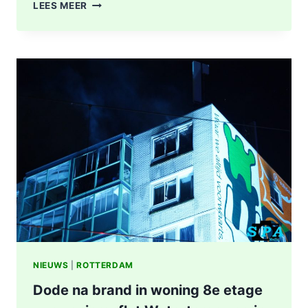
POLITIE
LEES MEER
DOET
ONDERZOEK
NAAR
STEEKINCIDENT
CENTRUM
ROTTERDAM
KAREL
DOORMANSTRAAT
IN
ROTTERDAM
NIEUWS
|
ROTTERDAM
Dode na brand in woning 8e etage