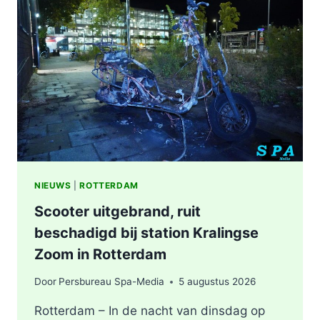
WERKZAAMHEDEN
AAN
LIEVEN
DE
KEYSTRAAT
IN
ROTTERDAM
NIEUWS
|
ROTTERDAM
Scooter uitgebrand, ruit
beschadigd bij station Kralingse
Zoom in Rotterdam
Door
Persbureau Spa-Media
5 augustus 2026
Rotterdam – In de nacht van dinsdag op