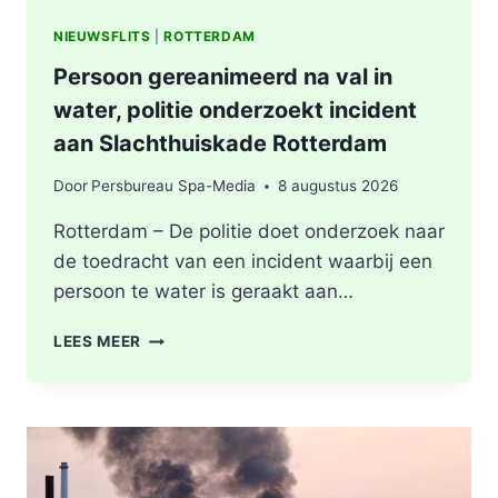
NIEUWSFLITS
|
ROTTERDAM
Persoon gereanimeerd na val in
water, politie onderzoekt incident
aan Slachthuiskade Rotterdam
Door
Persbureau Spa-Media
8 augustus 2026
Rotterdam – De politie doet onderzoek naar
de toedracht van een incident waarbij een
persoon te water is geraakt aan…
PERSOON
LEES MEER
GEREANIMEERD
NA
VAL
IN
WATER,
POLITIE