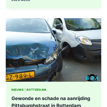
A16
ROTTERDAM
VOLLEDIG
AFGESLOTEN
NA
ZWAAR
ONGEVAL,
BESTUURDER
AANGEHOUDEN
NIEUWS
|
ROTTERDAM
Gewonde en schade na aanrijding
Pittsburghstraat in Rotterdam