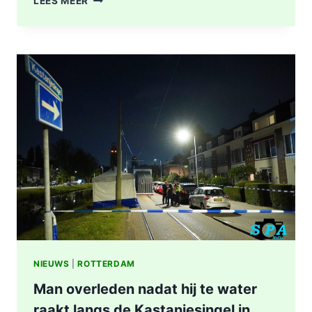
LEES MEER
TREFFEN
RET-
BUS
32:
GEWONDE
EN
AANHOUDING
NA
SCHIETPARTIJ
IN
ROTTERDAM
NIEUWS
|
ROTTERDAM
Man overleden nadat hij te water
raakt langs de Kastanjesingel in