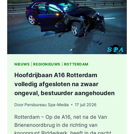
BERGSCHENHOEK
RICHTING
ROTTERDAM
NIEUWS
|
REGIONIEUWS
|
ROTTERDAM
Hoofdrijbaan A16 Rotterdam
volledig afgesloten na zwaar
ongeval, bestuurder aangehouden
Door
Persbureau Spa-Media
17 juli 2026
Rotterdam – Op de A16, net na de Van
Brienenoordbrug in de richting van
knooppunt Ridderkerk, heeft in de nacht