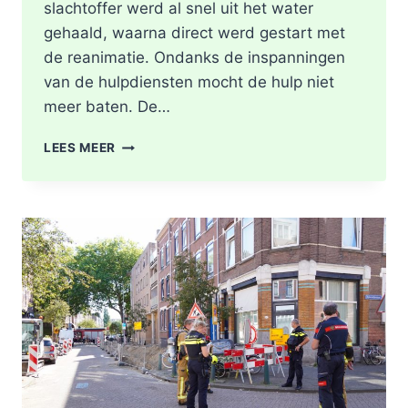
slachtoffer werd al snel uit het water
gehaald, waarna direct werd gestart met
de reanimatie. Ondanks de inspanningen
van de hulpdiensten mocht de hulp niet
meer baten. De…
MAN
LEES MEER
OVERLEDEN
NADAT
HIJ
TE
WATER
RAAKT
LANGS
DE
KASTANJESINGEL
IN
ROTTERDAM-
SCHIEBROEK