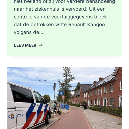
niet bekend of zij voor verdere behandeling
naar het ziekenhuis is vervoerd. Uit een
controle van de voertuiggegevens bleek
dat de betrokken witte Renault Kangoo
volgens de…
GEWONDE
LEES MEER
EN
SCHADE
NA
AANRIJDING
PITTSBURGHSTRAAT
IN
ROTTERDAM