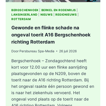
BERGSCHENHOEK
|
BERKEL EN RODENRIJS
|
LANSINGERLAND
|
NIEUWS
|
REGIONIEUWS
|
ROTTERDAM
Gewonde en flinke schade na
ongeval toerit A16 Bergschenhoek
richting Rotterdam
Door
Persbureau Spa-Media
26 juli 2026
Bergschenhoek – Zondagochtend heeft
kort voor 12.00 uur een flinke aanrijding
plaatsgevonden op de N209, boven de
toerit naar de A16 richting Rotterdam. Bij
het ongeval raakte één persoon gewond en
is naar het ziekenhuis vervoerd. Het
ongeval vond plaats op de toerit naar de
A16 richting Rotterdam. Volgens