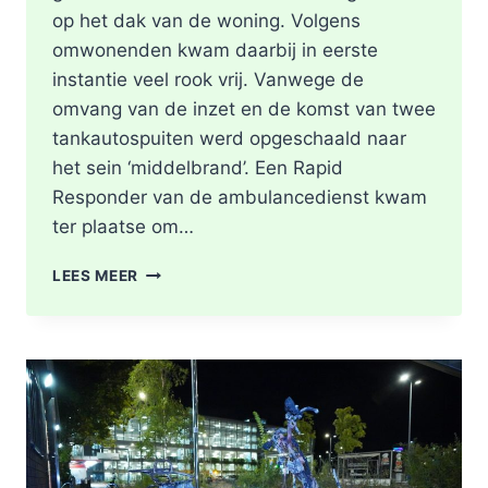
op het dak van de woning. Volgens
omwonenden kwam daarbij in eerste
instantie veel rook vrij. Vanwege de
omvang van de inzet en de komst van twee
tankautospuiten werd opgeschaald naar
het sein ‘middelbrand’. Een Rapid
Responder van de ambulancedienst kwam
ter plaatse om…
BRAND
LEES MEER
IN
DAK
VAN
WONING
TIJDENS
WERKZAAMHEDEN
AAN
LIEVEN
DE