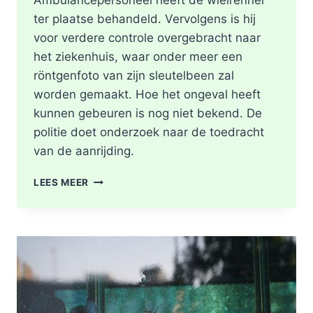
Ambulancepersoneel heeft de wielrenner
ter plaatse behandeld. Vervolgens is hij
voor verdere controle overgebracht naar
het ziekenhuis, waar onder meer een
röntgenfoto van zijn sleutelbeen zal
worden gemaakt. Hoe het ongeval heeft
kunnen gebeuren is nog niet bekend. De
politie doet onderzoek naar de toedracht
van de aanrijding.
GEWONDE
LEES MEER
NA
BOTSING
TUSSEN
TWEE
FIETSERS
ABTSWEG
IN
ROTTERDAM