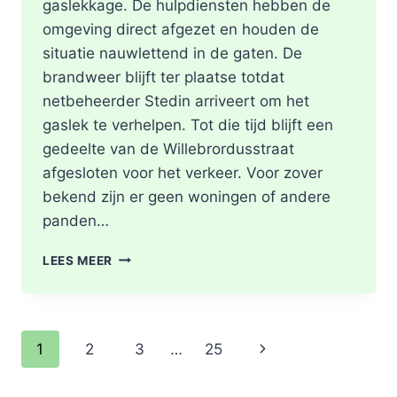
gaslekkage. De hulpdiensten hebben de
omgeving direct afgezet en houden de
situatie nauwlettend in de gaten. De
brandweer blijft ter plaatse totdat
netbeheerder Stedin arriveert om het
gaslek te verhelpen. Tot die tijd blijft een
gedeelte van de Willebrordusstraat
afgesloten voor het verkeer. Voor zover
bekend zijn er geen woningen of andere
panden…
GASLEKKAGE
LEES MEER
IN
OPENGEBROKEN
STRAAT
WILLEBRORDUSSTRAAT
Paginanavigatie
Volgende
1
2
3
…
25
IN
ROTTERDAM
pagina