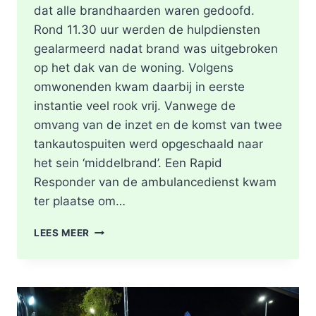
dat alle brandhaarden waren gedoofd.
Rond 11.30 uur werden de hulpdiensten
gealarmeerd nadat brand was uitgebroken
op het dak van de woning. Volgens
omwonenden kwam daarbij in eerste
instantie veel rook vrij. Vanwege de
omvang van de inzet en de komst van twee
tankautospuiten werd opgeschaald naar
het sein ‘middelbrand’. Een Rapid
Responder van de ambulancedienst kwam
ter plaatse om…
BRAND
LEES MEER
IN
DAK
VAN
WONING
TIJDENS