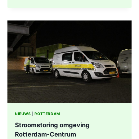
UITGEBRAND,
RUIT
BESCHADIGD
BIJ
STATION
KRALINGSE
ZOOM
IN
ROTTERDAM
NIEUWS
|
ROTTERDAM
Stroomstoring omgeving
Rotterdam-Centrum