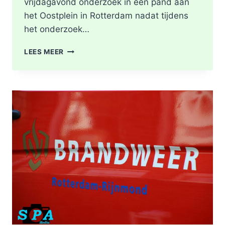
vrijdagavond onderzoek in een pand aan
het Oostplein in Rotterdam nadat tijdens
het onderzoek…
BRANDGERUCHT
LEES MEER
LEIDT
TOT
ONTDEKKING
VAN
DRUGSLAB
IN
WONING
OOSTPLEIN
IN
ROTTERDAM