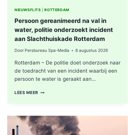
NIEUWSFLITS
|
ROTTERDAM
Persoon gereanimeerd na val in
water, politie onderzoekt incident
aan Slachthuiskade Rotterdam
Door
Persbureau Spa-Media
8 augustus 2026
Rotterdam – De politie doet onderzoek naar
de toedracht van een incident waarbij een
persoon te water is geraakt aan…
PERSOON
LEES MEER
GEREANIMEERD
NA
VAL
IN
WATER,
POLITIE