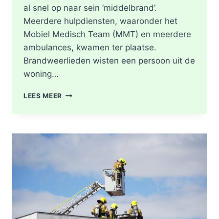
al snel op naar sein ‘middelbrand’.
Meerdere hulpdiensten, waaronder het
Mobiel Medisch Team (MMT) en meerdere
ambulances, kwamen ter plaatse.
Brandweerlieden wisten een persoon uit de
woning…
DODE
LEES MEER
NA
BRAND
IN
WONING
8E
ETAGE
VAN
SENIORENFLAT
WATERTORENWEG
IN
ROTTERDAM