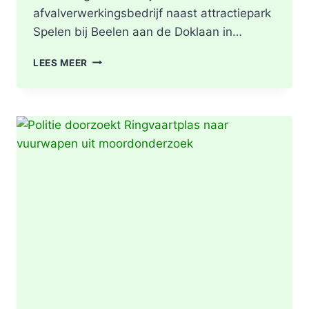
afvalverwerkingsbedrijf naast attractiepark
Spelen bij Beelen aan de Doklaan in…
GRIP2
LEES MEER
–
ZEER
GROTE
BRAND
|
BRAND
IN
AFVALBERG
ZORGT
VOOR
GROTE
ROOKONTWIKKELING
IN
ROTTERDAM