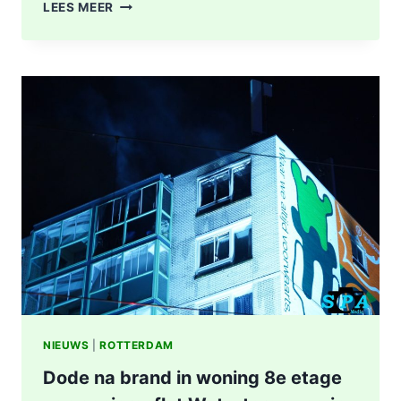
POLITIE
LEES MEER
DOET
ONDERZOEK
NAAR
STEEKINCIDENT
CENTRUM
ROTTERDAM
KAREL
DOORMANSTRAAT
IN
ROTTERDAM
NIEUWS
|
ROTTERDAM
Dode na brand in woning 8e etage