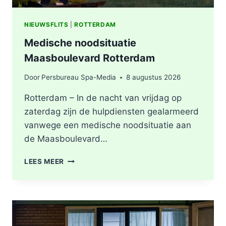
NIEUWSFLITS
|
ROTTERDAM
Medische noodsituatie
Maasboulevard Rotterdam
Door
Persbureau Spa-Media
8 augustus 2026
Rotterdam – In de nacht van vrijdag op
zaterdag zijn de hulpdiensten gealarmeerd
vanwege een medische noodsituatie aan
de Maasboulevard…
MEDISCHE
LEES MEER
NOODSITUATIE
MAASBOULEVARD
ROTTERDAM