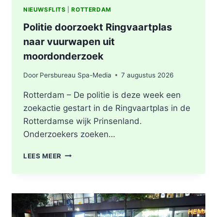
NIEUWSFLITS
|
ROTTERDAM
Politie doorzoekt Ringvaartplas
naar vuurwapen uit
moordonderzoek
Door
Persbureau Spa-Media
7 augustus 2026
Rotterdam – De politie is deze week een
zoekactie gestart in de Ringvaartplas in de
Rotterdamse wijk Prinsenland.
Onderzoekers zoeken…
POLITIE
LEES MEER
DOORZOEKT
RINGVAARTPLAS
NAAR
VUURWAPEN
UIT
MOORDONDERZOEK