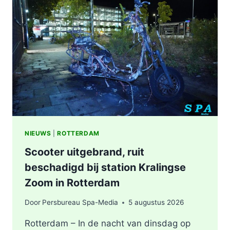
WERKZAAMHEDEN
AAN
LIEVEN
DE
KEYSTRAAT
IN
ROTTERDAM
NIEUWS
|
ROTTERDAM
Scooter uitgebrand, ruit
beschadigd bij station Kralingse
Zoom in Rotterdam
Door
Persbureau Spa-Media
5 augustus 2026
Rotterdam – In de nacht van dinsdag op