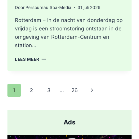
Door
Persbureau Spa-Media
31 juli 2026
Rotterdam – In de nacht van donderdag op
vrijdag is een stroomstoring ontstaan in de
omgeving van Rotterdam-Centrum en
station…
STROOMSTORING
LEES MEER
OMGEVING
ROTTERDAM-
CENTRUM
Paginanavigatie
Volgende
1
2
3
…
26
pagina
Ads