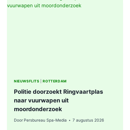
|
BRAND
IN
AFVALBERG
ZORGT
VOOR
GROTE
ROOKONTWIKKELING
IN
ROTTERDAM
NIEUWSFLITS
|
ROTTERDAM
Politie doorzoekt Ringvaartplas
naar vuurwapen uit
moordonderzoek
Door
Persbureau Spa-Media
7 augustus 2026