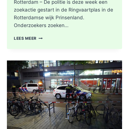
Rotterdam – De politie is deze week een
zoekactie gestart in de Ringvaartplas in de
Rotterdamse wijk Prinsenland.
Onderzoekers zoeken…
POLITIE
LEES MEER
DOORZOEKT
RINGVAARTPLAS
NAAR
VUURWAPEN
UIT
MOORDONDERZOEK