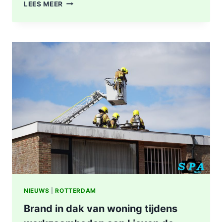
DODE
LEES MEER
NA
BRAND
IN
WONING
8E
ETAGE
VAN
SENIORENFLAT
WATERTORENWEG
IN
ROTTERDAM
NIEUWS
|
ROTTERDAM
Brand in dak van woning tijdens