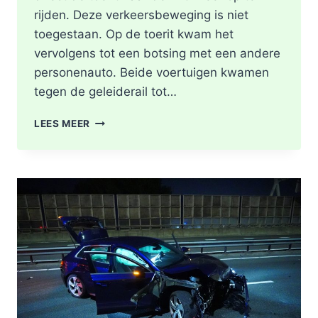
rijden. Deze verkeersbeweging is niet
toegestaan. Op de toerit kwam het
vervolgens tot een botsing met een andere
personenauto. Beide voertuigen kwamen
tegen de geleiderail tot…
GEWONDE
LEES MEER
EN
FLINKE
SCHADE
NA
ONGEVAL
TOERIT
A16
BERGSCHENHOEK
RICHTING
ROTTERDAM