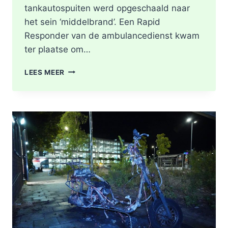
tankautospuiten werd opgeschaald naar
het sein ‘middelbrand’. Een Rapid
Responder van de ambulancedienst kwam
ter plaatse om…
BRAND
LEES MEER
IN
DAK
VAN
WONING
TIJDENS
WERKZAAMHEDEN
AAN
LIEVEN
DE
KEYSTRAAT
IN
ROTTERDAM