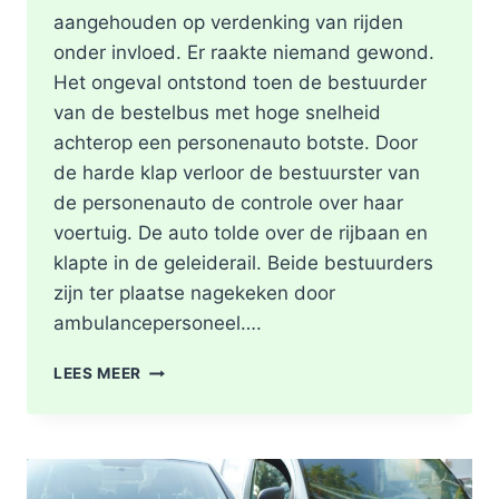
aangehouden op verdenking van rijden
onder invloed. Er raakte niemand gewond.
Het ongeval ontstond toen de bestuurder
van de bestelbus met hoge snelheid
achterop een personenauto botste. Door
de harde klap verloor de bestuurster van
de personenauto de controle over haar
voertuig. De auto tolde over de rijbaan en
klapte in de geleiderail. Beide bestuurders
zijn ter plaatse nagekeken door
ambulancepersoneel….
HOOFDRIJBAAN
LEES MEER
A16
ROTTERDAM
VOLLEDIG
AFGESLOTEN
NA