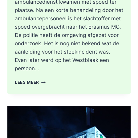
ambulancedienst kwamen met spoed ter
plaatse. Na een korte behandeling door het
ambulancepersoneel is het slachtoffer met
spoed overgebracht naar het Erasmus MC.
De politie heeft de omgeving afgezet voor
onderzoek. Het is nog niet bekend wat de
aanleiding voor het steekincident was.
Even later werd op het Westblaak een
persoon…
POLITIE
LEES MEER
DOET
ONDERZOEK
NAAR
STEEKINCIDENT
CENTRUM
ROTTERDAM
KAREL
DOORMANSTRAAT