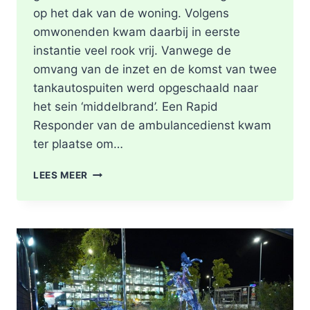
op het dak van de woning. Volgens
omwonenden kwam daarbij in eerste
instantie veel rook vrij. Vanwege de
omvang van de inzet en de komst van twee
tankautospuiten werd opgeschaald naar
het sein ‘middelbrand’. Een Rapid
Responder van de ambulancedienst kwam
ter plaatse om…
BRAND
LEES MEER
IN
DAK
VAN
WONING
TIJDENS
WERKZAAMHEDEN
AAN
LIEVEN
DE