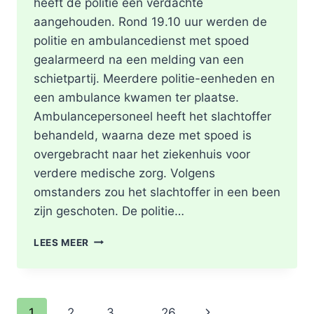
heeft de politie één verdachte
aangehouden. Rond 19.10 uur werden de
politie en ambulancedienst met spoed
gealarmeerd na een melding van een
schietpartij. Meerdere politie-eenheden en
een ambulance kwamen ter plaatse.
Ambulancepersoneel heeft het slachtoffer
behandeld, waarna deze met spoed is
overgebracht naar het ziekenhuis voor
verdere medische zorg. Volgens
omstanders zou het slachtoffer in een been
zijn geschoten. De politie…
SCHOTEN
LEES MEER
TREFFEN
RET-
BUS
32:
Paginanavigatie
Volgende
1
2
3
…
26
GEWONDE