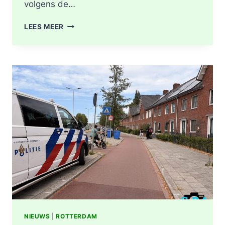
volgens de…
GEWONDE
LEES MEER
EN
SCHADE
NA
AANRIJDING
PITTSBURGHSTRAAT
IN
ROTTERDAM
NIEUWS
|
ROTTERDAM