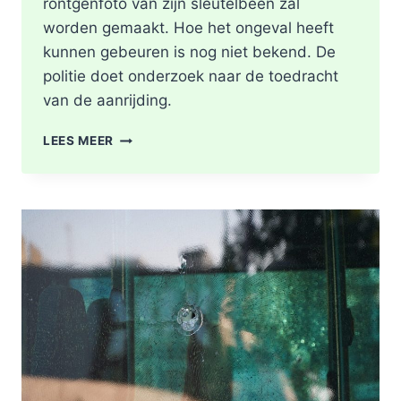
röntgenfoto van zijn sleutelbeen zal
worden gemaakt. Hoe het ongeval heeft
kunnen gebeuren is nog niet bekend. De
politie doet onderzoek naar de toedracht
van de aanrijding.
GEWONDE
LEES MEER
NA
BOTSING
TUSSEN
TWEE
FIETSERS
ABTSWEG
IN
ROTTERDAM