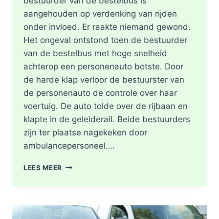
bestuurder van de bestelbus is
aangehouden op verdenking van rijden
onder invloed. Er raakte niemand gewond.
Het ongeval ontstond toen de bestuurder
van de bestelbus met hoge snelheid
achterop een personenauto botste. Door
de harde klap verloor de bestuurster van
de personenauto de controle over haar
voertuig. De auto tolde over de rijbaan en
klapte in de geleiderail. Beide bestuurders
zijn ter plaatse nagekeken door
ambulancepersoneel….
HOOFDRIJBAAN
LEES MEER
A16
ROTTERDAM
VOLLEDIG
AFGESLOTEN
NA