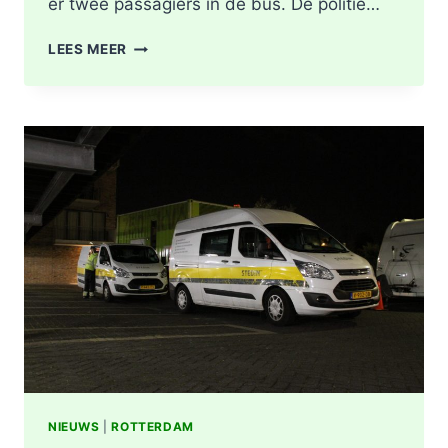
er twee passagiers in de bus. De politie…
LICHTGEWONDEN
LEES MEER
NA
BOTSING
TUSSEN
VRACHTWAGEN
EN
LIJNBUS
OUDELANDSELAAN
IN
BERKEL
EN
RODENRIJS
NIEUWS
|
ROTTERDAM