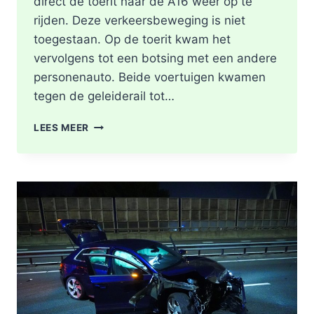
direct de toerit naar de A16 weer op te
rijden. Deze verkeersbeweging is niet
toegestaan. Op de toerit kwam het
vervolgens tot een botsing met een andere
personenauto. Beide voertuigen kwamen
tegen de geleiderail tot…
GEWONDE
LEES MEER
EN
FLINKE
SCHADE
NA
ONGEVAL
TOERIT
A16
BERGSCHENHOEK
RICHTING
ROTTERDAM