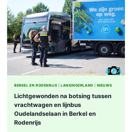
STATION
KRALINGSE
ZOOM
IN
ROTTERDAM
BERKEL EN RODENRIJS
|
LANSINGERLAND
|
NIEUWS
Lichtgewonden na botsing tussen
vrachtwagen en lijnbus
Oudelandselaan in Berkel en
Rodenrijs