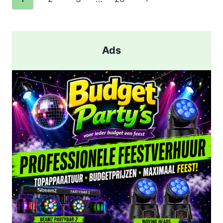
EN
pagina
AANHOUDING
NA
SCHIETPARTIJ
Ads
IN
ROTTERDAM