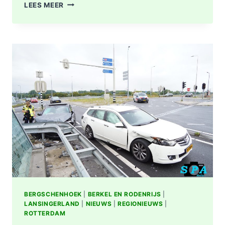
OPNIEUW
LEES MEER
FLINKE
SCHADE
NA
AANRIJDING
OP
KRUISING
N209
MET
A16
BIJ
BERGSCHENHOEK
BERGSCHENHOEK
|
BERKEL EN RODENRIJS
|
LANSINGERLAND
|
NIEUWS
|
REGIONIEUWS
|
ROTTERDAM