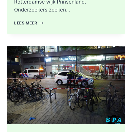
Rotterdamse wijk Prinsenland.
Onderzoekers zoeken…
POLITIE
LEES MEER
DOORZOEKT
RINGVAARTPLAS
NAAR
VUURWAPEN
UIT
MOORDONDERZOEK