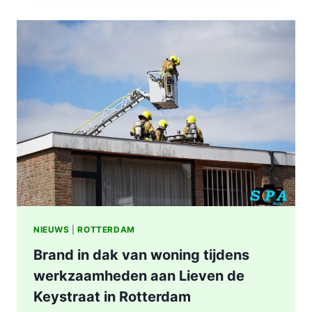
IN
WONING
8E
ETAGE
VAN
SENIORENFLAT
WATERTORENWEG
IN
ROTTERDAM
NIEUWS
|
ROTTERDAM
Brand in dak van woning tijdens
werkzaamheden aan Lieven de
Keystraat in Rotterdam