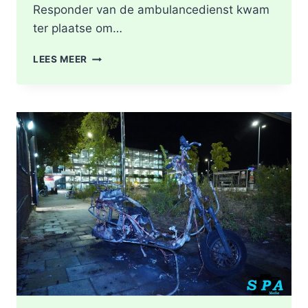
Responder van de ambulancedienst kwam
ter plaatse om…
BRAND
LEES MEER
IN
DAK
VAN
WONING
TIJDENS
WERKZAAMHEDEN
AAN
LIEVEN
DE
KEYSTRAAT
IN
ROTTERDAM