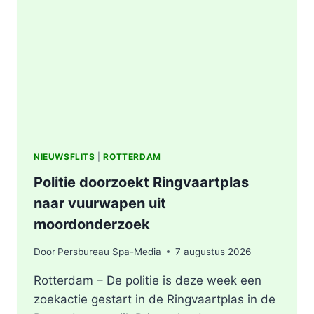
AFVALBERG
ZORGT
VOOR
GROTE
ROOKONTWIKKELING
IN
ROTTERDAM
NIEUWSFLITS
|
ROTTERDAM
Politie doorzoekt Ringvaartplas
naar vuurwapen uit
moordonderzoek
Door
Persbureau Spa-Media
7 augustus 2026
Rotterdam – De politie is deze week een
zoekactie gestart in de Ringvaartplas in de