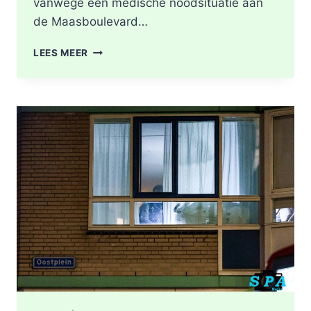
vanwege een medische noodsituatie aan
de Maasboulevard…
MEDISCHE
LEES MEER
NOODSITUATIE
MAASBOULEVARD
ROTTERDAM