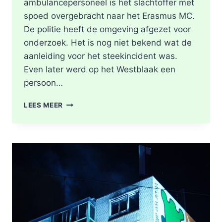
ambulancepersoneel is het slachtoffer met
spoed overgebracht naar het Erasmus MC.
De politie heeft de omgeving afgezet voor
onderzoek. Het is nog niet bekend wat de
aanleiding voor het steekincident was.
Even later werd op het Westblaak een
persoon…
POLITIE
LEES MEER
DOET
ONDERZOEK
NAAR
STEEKINCIDENT
CENTRUM
ROTTERDAM
KAREL
DOORMANSTRAAT
IN
ROTTERDAM