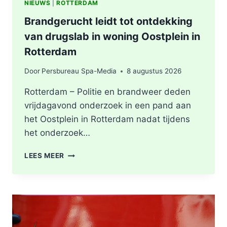
NIEUWS
|
ROTTERDAM
Brandgerucht leidt tot ontdekking
van drugslab in woning Oostplein in
Rotterdam
Door
Persbureau Spa-Media
8 augustus 2026
Rotterdam – Politie en brandweer deden
vrijdagavond onderzoek in een pand aan
het Oostplein in Rotterdam nadat tijdens
het onderzoek…
BRANDGERUCHT
LEES MEER
LEIDT
TOT
ONTDEKKING
VAN
DRUGSLAB
IN