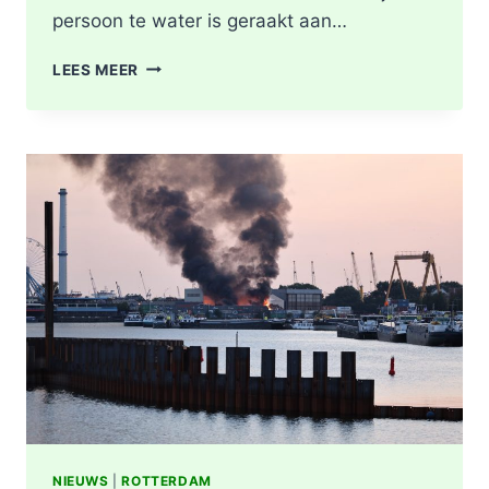
persoon te water is geraakt aan…
PERSOON
LEES MEER
GEREANIMEERD
NA
VAL
IN
WATER,
POLITIE
ONDERZOEKT
INCIDENT
AAN
SLACHTHUISKADE
ROTTERDAM
NIEUWS
|
ROTTERDAM