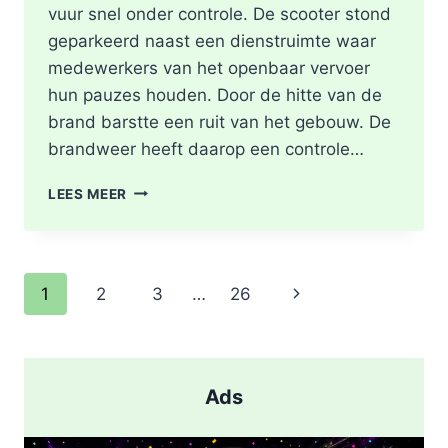
vuur snel onder controle. De scooter stond
geparkeerd naast een dienstruimte waar
medewerkers van het openbaar vervoer
hun pauzes houden. Door de hitte van de
brand barstte een ruit van het gebouw. De
brandweer heeft daarop een controle…
SCOOTER
LEES MEER
UITGEBRAND,
RUIT
BESCHADIGD
BIJ
Paginanavigatie
Volgende
1
2
3
…
26
STATION
KRALINGSE
pagina
ZOOM
IN
ROTTERDAM
Ads