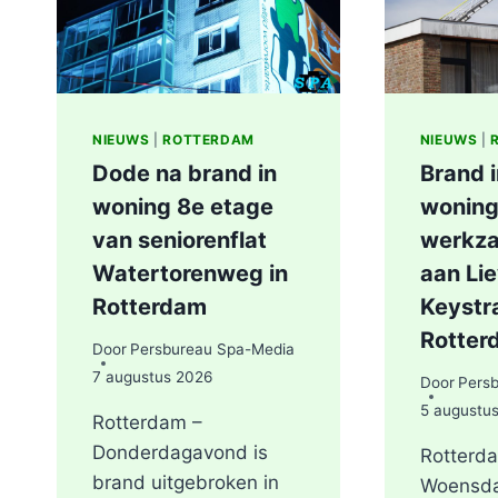
NIEUWS
|
ROTTERDAM
NIEUWS
|
Dode na brand in
Brand 
woning 8e etage
woning
van seniorenflat
werkz
Watertorenweg in
aan Li
Rotterdam
Keystra
Rotter
Door
Persbureau Spa-Media
7 augustus 2026
Door
Pers
5 augustu
Rotterdam –
Donderdagavond is
Rotterd
brand uitgebroken in
Woensd