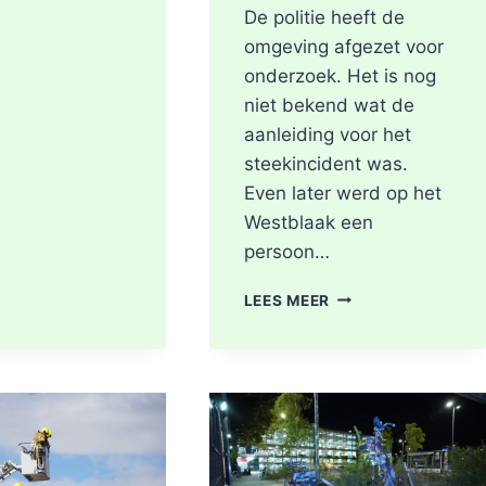
De politie heeft de
omgeving afgezet voor
onderzoek. Het is nog
niet bekend wat de
aanleiding voor het
steekincident was.
Even later werd op het
Westblaak een
persoon…
POLITIE
LEES MEER
DOET
ONDERZOEK
NAAR
STEEKINCIDENT
CENTRUM
ROTTERDAM
KAREL
DOORMANSTRAAT