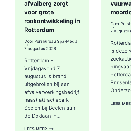
afvalberg zorgt
vuurwa
voor grote
moord
rookontwikkeling in
Door
Pers
Rotterdam
7 augustu
Door
Persbureau Spa-Media
Rotterda
7 augustus 2026
is deze
zoekacti
Rotterdam –
Ringvaar
Vrijdagavond 7
Rotterda
augustus is brand
Prinsenl
uitgebroken bij een
Onderzo
afvalverwerkingsbedrijf
naast attractiepark
LEES ME
Spelen bij Beelen aan
de Doklaan in…
GRIP2
LEES MEER