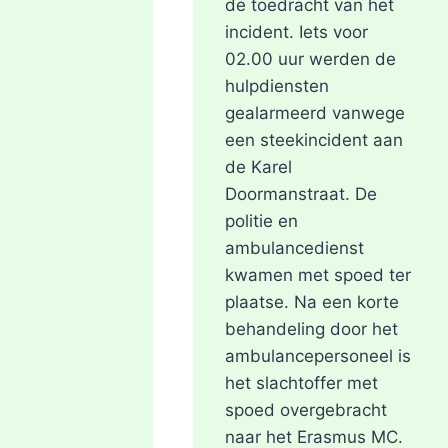
de toedracht van het
UIT
MOORDONDERZOEK
incident. Iets voor
02.00 uur werden de
hulpdiensten
gealarmeerd vanwege
een steekincident aan
de Karel
Doormanstraat. De
politie en
ambulancedienst
kwamen met spoed ter
plaatse. Na een korte
behandeling door het
ambulancepersoneel is
het slachtoffer met
spoed overgebracht
naar het Erasmus MC.