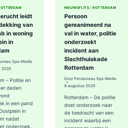
ROTTERDAM
NIEUWSFLITS
|
ROTTERDAM
erucht leidt
Persoon
tdekking van
gereanimeerd na
ab in woning
val in water, politie
in in
onderzoekt
dam
incident aan
Slachthuiskade
bureau Spa-Media
Rotterdam
s 2026
Door
Persbureau Spa-Media
m – Politie en
8 augustus 2026
er deden
vond
Rotterdam – De politie
ek in een pand
doet onderzoek naar
Oostplein in
de toedracht van een
am nadat
incident waarbij een
het onderzoek…