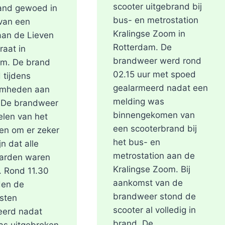
scooter uitgebrand bij
and gewoed in
bus- en metrostation
van een
Kralingse Zoom in
aan de Lieven
Rotterdam. De
raat in
brandweer werd rond
am. De brand
02.15 uur met spoed
 tijdens
gealarmeerd nadat een
mheden aan
melding was
. De brandweer
binnengekomen van
len van het
een scooterbrand bij
en om er zeker
het bus- en
jn dat alle
metrostation aan de
arden waren
Kralingse Zoom. Bij
. Rond 11.30
aankomst van de
den de
brandweer stond de
sten
scooter al volledig in
eerd nadat
brand. De