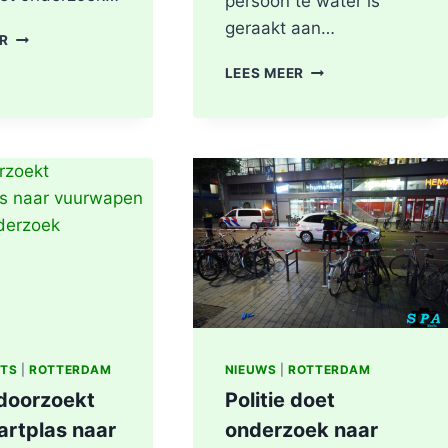
persoon te water is
geraakt aan…
BRANDGERUCHT
ER
LEIDT
PERSOON
LEES MEER
TOT
GEREANIMEERD
ONTDEKKING
NA
VAN
VAL
DRUGSLAB
IN
IN
WATER,
WONING
POLITIE
OOSTPLEIN
ONDERZOEKT
IN
INCIDENT
ROTTERDAM
AAN
SLACHTHUISKADE
ROTTERDAM
ITS
|
ROTTERDAM
NIEUWS
|
ROTTERDAM
 doorzoekt
Politie doet
artplas naar
onderzoek naar