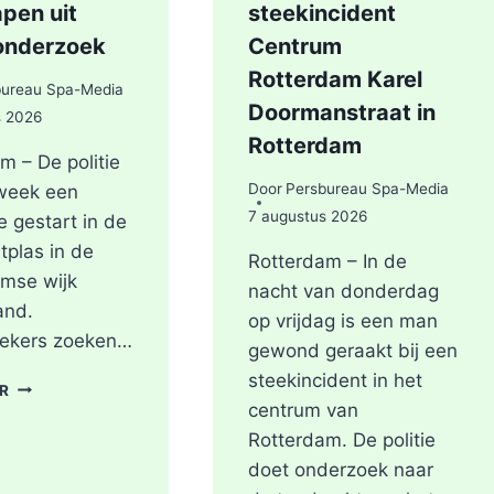
pen uit
steekincident
onderzoek
Centrum
Rotterdam Karel
bureau Spa-Media
Doormanstraat in
s 2026
Rotterdam
m – De politie
Door
Persbureau Spa-Media
 week een
7 augustus 2026
e gestart in de
tplas in de
Rotterdam – In de
mse wijk
nacht van donderdag
and.
op vrijdag is een man
ekers zoeken…
gewond geraakt bij een
steekincident in het
POLITIE
ER
DOORZOEKT
centrum van
RINGVAARTPLAS
Rotterdam. De politie
NAAR
doet onderzoek naar
VUURWAPEN