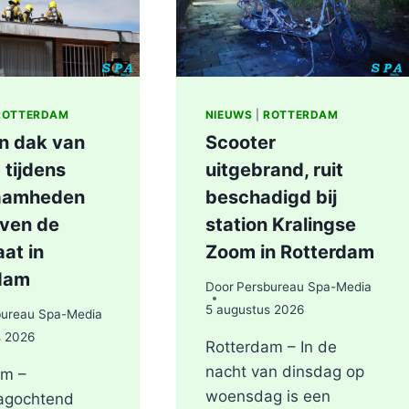
IN
ROTTERDAM
ROTTERDAM
NIEUWS
|
ROTTERDAM
in dak van
Scooter
 tijdens
uitgebrand, ruit
aamheden
beschadigd bij
even de
station Kralingse
at in
Zoom in Rotterdam
dam
Door
Persbureau Spa-Media
5 augustus 2026
bureau Spa-Media
s 2026
Rotterdam – In de
nacht van dinsdag op
am –
woensdag is een
agochtend