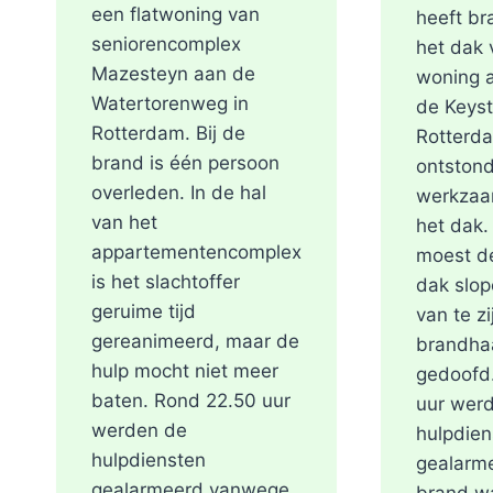
een flatwoning van
heeft br
seniorencomplex
het dak 
Mazesteyn aan de
woning 
Watertorenweg in
de Keyst
Rotterdam. Bij de
Rotterd
brand is één persoon
ontstond
overleden. In de hal
werkzaa
van het
het dak
appartementencomplex
moest de
is het slachtoffer
dak slop
geruime tijd
van te zi
gereanimeerd, maar de
brandha
hulp mocht niet meer
gedoofd
baten. Rond 22.50 uur
uur wer
werden de
hulpdien
hulpdiensten
gealarm
gealarmeerd vanwege