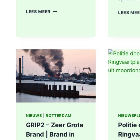
MEDISCHE
LEES MEER
LEES ME
NOODSITUATIE
MAASBOULEVARD
ROTTERDAM
NIEUWS
|
ROTTERDAM
NIEUWSFL
GRIP2 – Zeer Grote
Politie
Brand | Brand in
Ringva