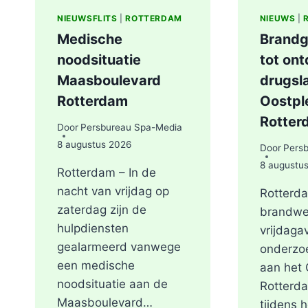
NIEUWSFLITS
|
ROTTERDAM
NIEUWS
|
Medische
Brandg
noodsituatie
tot on
Maasboulevard
drugsl
Rotterdam
Oostple
Rotter
Door
Persbureau Spa-Media
8 augustus 2026
Door
Pers
8 augustu
Rotterdam – In de
nacht van vrijdag op
Rotterda
zaterdag zijn de
brandwe
hulpdiensten
vrijdaga
gealarmeerd vanwege
onderzo
een medische
aan het 
noodsituatie aan de
Rotterd
Maasboulevard…
tijdens 